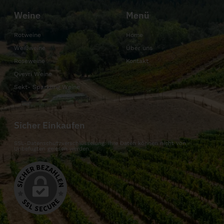
Weine
Menü
Rotweine
Home
Weißweine
Über uns
Roseweine
Kontakt
Qvevri Weine
Sekt- Sparkling Weine
Sicher Einkaufen
SSL-Datenschutzverschlüsselung: Ihre Daten können nicht von
Unbefugten gelesen werden.