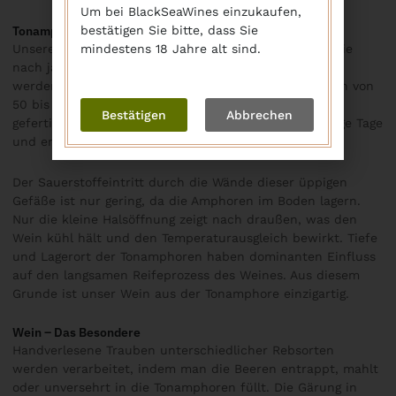
Um bei BlackSeaWines einzukaufen,
bestätigen Sie bitte, dass Sie
Tonamphoren Nach Alter Handwerkskunst
mindestens 18 Jahre alt sind.
Unsere Weine reifen in traditionellen Tonamphoren, die
nach jahrhundertealter Handwerkskunst hergestellt
werden. Diese Amphoren haben ein Fassungsvermögen von
50 bis 3000 Litern und werden sorgfältig von Hand
Bestätigen
Abbrechen
gefertigt. Diese Anfertigung in Handarbeit dauert einige Tage
und erfolgt nur auf Bestellung.
Der Sauerstoffeintritt durch die Wände dieser üppigen
Gefäße ist nur gering, da die Amphoren im Boden lagern.
Nur die kleine Halsöffnung zeigt nach draußen, was den
Wein kühl hält und den Temperaturausgleich bewirkt. Tiefe
und Lagerort der Tonamphoren haben dominanten Einfluss
auf den langsamen Reifeprozess des Weines. Aus diesem
Grunde ist unser Wein aus der Tonamphore einzigartig.
Wein – Das Besondere
Handverlesene Trauben unterschiedlicher Rebsorten
werden verarbeitet, indem man die Beeren entrappt, mahlt
oder unversehrt in die Tonamphoren füllt. Die Gärung in