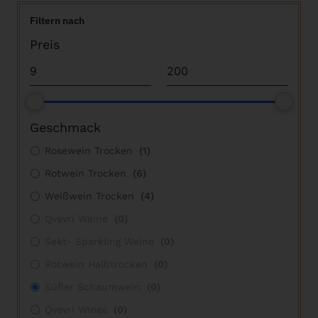
Filtern nach
Preis
Geschmack
Rosewein Trocken
(
1
)
Rotwein Trocken
(
6
)
Weißwein Trocken
(
4
)
Qvevri Weine
(
0
)
Sekt- Sparkling Weine
(
0
)
Rotwein Halbtrocken
(
0
)
Süßer Schaumwein
(
0
)
Qvevri Wines
(
0
)