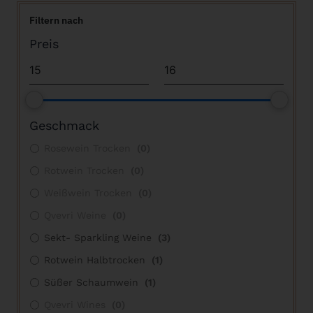
Filtern nach
Preis
Geschmack
Rosewein Trocken
(
0
)
Rotwein Trocken
(
0
)
Weißwein Trocken
(
0
)
Qvevri Weine
(
0
)
Sekt- Sparkling Weine
(
3
)
Rotwein Halbtrocken
(
1
)
Süßer Schaumwein
(
1
)
Qvevri Wines
(
0
)