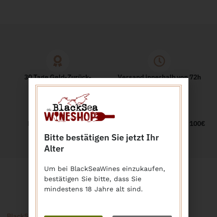
30 Tage Geld-Zurück-
Versand innerhalb von 72h
Garantie
Bequemer Kauf auf
Kostenloser Versand ab 100€
Rechnung
Bitte bestätigen Sie jetzt Ihr
Alter
Um bei BlackSeaWines einzukaufen,
bestätigen Sie bitte, dass Sie
mindestens 18 Jahre alt sind.
BlackSeaWine