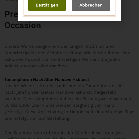
Bestätigen
Abbrechen
Premium Wines for Every
Occasion
Unsere Weine zeugen von der langen Tradition und
Kunstfertigkeit der Weinherstellung. Wir bieten Ihnen eine
exklusive Auswahl an hochwertigen Weinen, die jeden
Anlass unvergesslich machen.
Tonamphoren Nach Alter Handwerkskunst
Unsere Weine reifen in traditionellen Tonamphoren, die
nach jahrhundertealter Handwerkskunst hergestellt
werden. Diese Amphoren haben ein Fassungsvermögen von
50 bis 3000 Litern und werden sorgfältig von Hand
gefertigt. Diese Anfertigung in Handarbeit dauert einige Tage
und erfolgt nur auf Bestellung.
Der Sauerstoffeintritt durch die Wände dieser üppigen
Gefäße ist nur gering, da die Amphoren im Boden lagern.