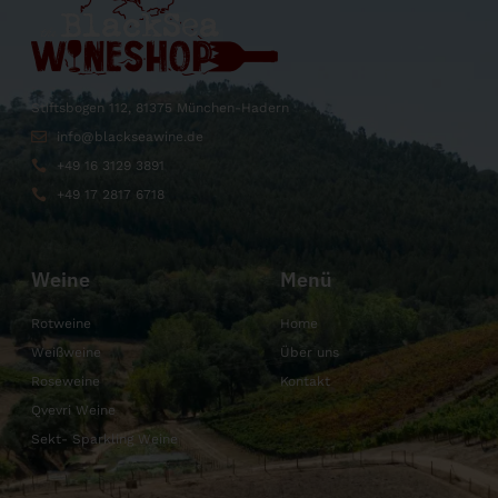
Stiftsbogen 112, 81375 München-Hadern
info@blackseawine.de
+49 16 3129 3891
+49 17 2817 6718
Weine
Menü
Rotweine
Home
Weißweine
Über uns
Roseweine
Kontakt
Qvevri Weine
Sekt- Sparkling Weine