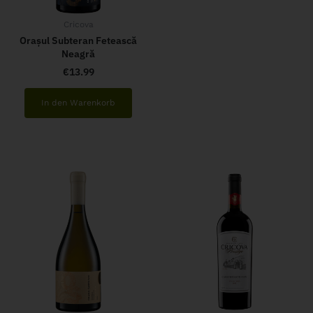
Cricova
Orașul Subteran Fetească
Neagră
€
13.99
In den Warenkorb