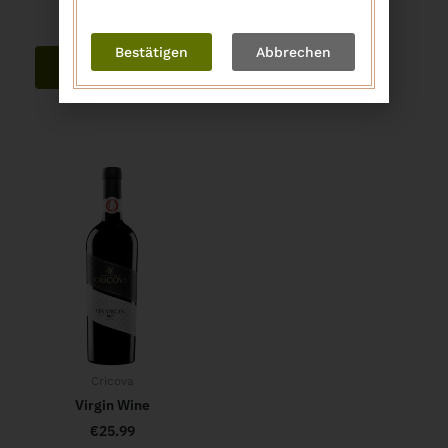
€
15.99
Bestätigen
Abbrechen
In den Warenkorb
Cricova
Virgin Wine
€
25.99