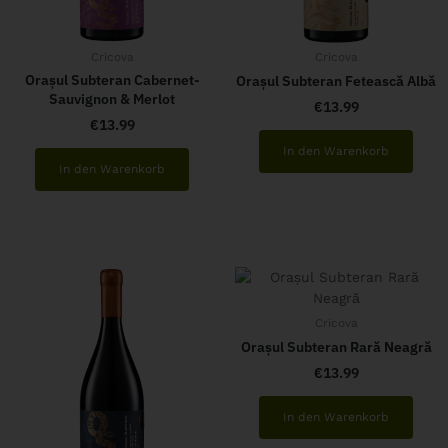
Cricova
Cricova
Orașul Subteran Cabernet-
Orașul Subteran Fetească Albă
Sauvignon & Merlot
€
13.99
€
13.99
In den Warenkorb
In den Warenkorb
Cricova
Orașul Subteran Rară Neagră
€
13.99
In den Warenkorb