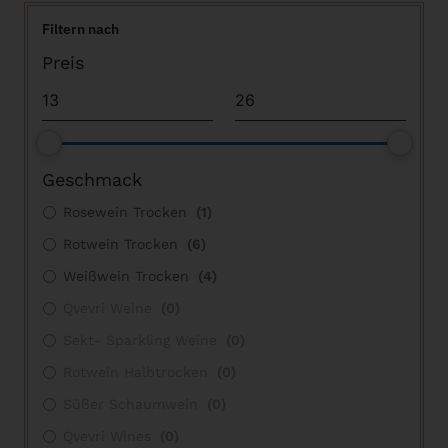
Filtern nach
Preis
Geschmack
Rosewein Trocken
(
1
)
Rotwein Trocken
(
6
)
Weißwein Trocken
(
4
)
Qvevri Weine
(
0
)
Sekt- Sparkling Weine
(
0
)
Rotwein Halbtrocken
(
0
)
Süßer Schaumwein
(
0
)
Qvevri Wines
(
0
)