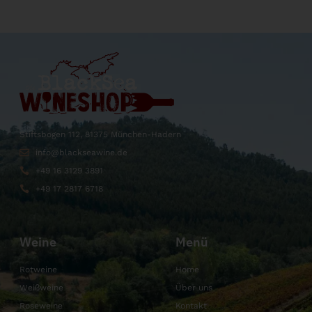
Stiftsbogen 112, 81375 München-Hadern
info@blackseawine.de
+49 16 3129 3891
+49 17 2817 6718
Weine
Menü
Rotweine
Home
Weißweine
Über uns
Roseweine
Kontakt