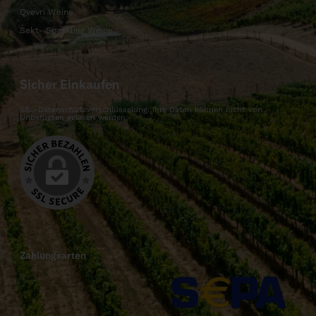
Qvevri Weine
Sekt- Sparkling Weine
Sicher Einkaufen
SSL-Datenschutzverschlüsselung: Ihre Daten können nicht von
Unbefugten gelesen werden.
Zahlungsarten