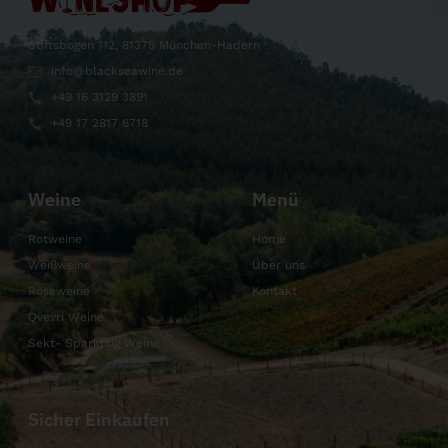
Stiftsbogen 112, 81375 München-Hadern
info@blackseawine.de
+49 16 3129 3891
+49 17 2817 6718
Weine
Menü
Rotweine
Home
Weißweine
Über uns
Roseweine
Kontakt
Qvevri Weine
Sekt- Sparkling Weine
Sicher Einkaufen