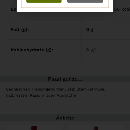
Energie (kJ/kcal):
ca. 360 kJ / 86 kca
Fett (g):
0 g
Kohlenhydrate (g):
6 g/L
Passt gut zu…
Georgischen Fleischgerichten, gegrilltem Gemüse,
halbfestem Käse, milden Würstche
Änliche