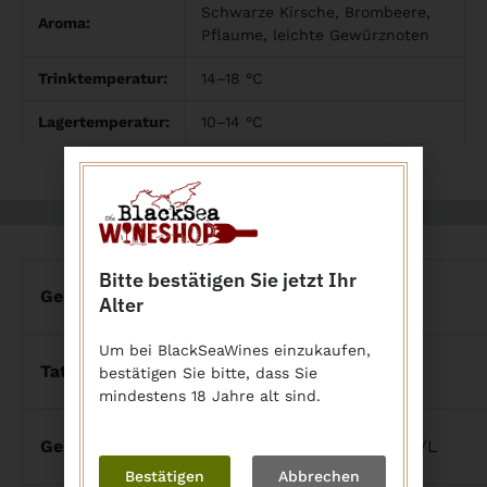
Schwarze Kirsche, Brombeere,
Aroma:
Pflaume, leichte Gewürznoten
Trinktemperatur:
14–18 °C
Lagertemperatur:
10–14 °C
Zutaten
Nährwerte je 100ml
Bitte bestätigen Sie jetzt Ihr
Gesamter Alkoholgehalt:
12,0% vol.
Alter
Um bei BlackSeaWines einzukaufen,
Tatsächlicher Alkoholgehalt:
12,0% vol.
bestätigen Sie bitte, dass Sie
mindestens 18 Jahre alt sind.
Gesamttrockensubstanz:
ca. 20–24 g/L
Bestätigen
Abbrechen