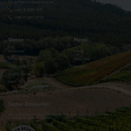
info@blackseawine.de
+49 16 3129 3891
+49 17 2817 6718
Weine
Menü
Rotweine
Home
Weißweine
Über uns
Roseweine
Kontakt
Qvevri Weine
Sekt- Sparkling Weine
Sicher Einkaufen
SSL-Datenschutzverschlüsselung: Ihre Daten können nicht von
Unbefugten gelesen werden.