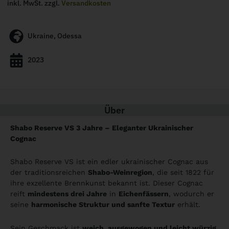
inkl. MwSt. zzgl.
Versandkosten
Ukraine, Odessa
2023
Über
Shabo Reserve VS 3 Jahre – Eleganter Ukrainischer
Cognac
Shabo Reserve VS ist ein edler ukrainischer Cognac aus
der traditionsreichen
Shabo-Weinregion
, die seit 1822 für
ihre exzellente Brennkunst bekannt ist. Dieser Cognac
reift
mindestens drei Jahre
in
Eichenfässern
, wodurch er
seine
harmonische Struktur und sanfte Textur
erhält.
Sein Geschmack ist
weich, ausgewogen und leicht würzig
,