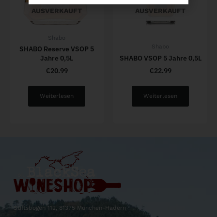
AUSVERKAUFT
AUSVERKAUFT
Shabo
Shabo
SHABO Reserve VSOP 5
Jahre 0,5L
SHABO VSOP 5 Jahre 0,5L
€
20.99
€
22.99
Weiterlesen
Weiterlesen
Stiftsbogen 112, 81375 München-Hadern